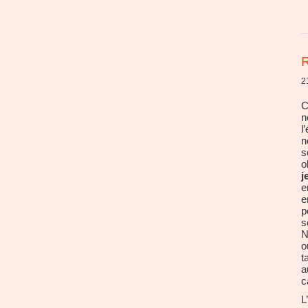
R
2
C
n
l
n
s
o
j
e
e
p
s
N
o
t
a
c
L