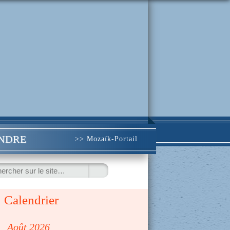
INDRE
>> Mozaïk-Portail
ercher
Calendrier
◀
Août 2026
▷