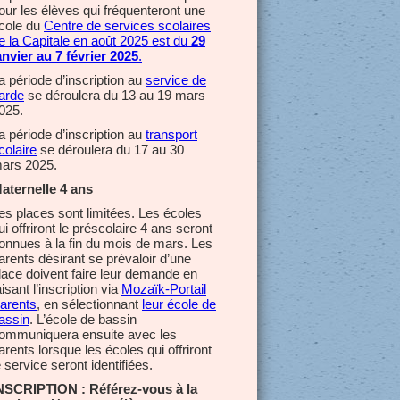
our les élèves qui fréquenteront une
cole du
Centre de services scolaires
e la Capitale en août 2025 est du
29
anvier au 7 février 2025
.
a période d’inscription au
service de
arde
se déroulera du 13 au 19 mars
025.
a période d’inscription au
transport
colaire
se déroulera du 17 au 30
ars 2025.
aternelle 4 ans
es places sont limitées. Les écoles
ui offriront le préscolaire 4 ans seront
onnues à la fin du mois de mars. Les
arents désirant se prévaloir d’une
lace doivent faire leur demande en
aisant l’inscription via
Mozaïk-Portail
arents
, en sélectionnant
leur école de
assin
. L’école de bassin
ommuniquera ensuite avec les
arents lorsque les écoles qui offriront
e service seront identifiées.
NSCRIPTION : Référez-vous à la