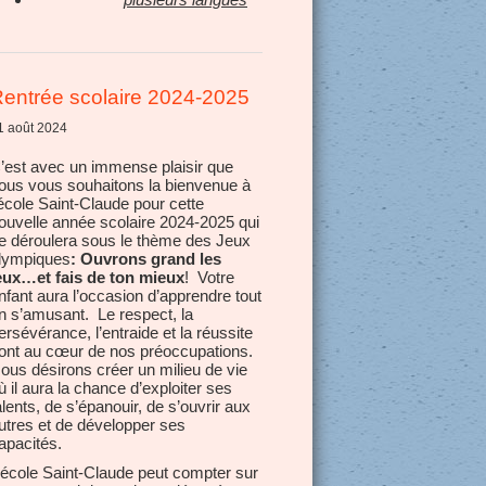
entrée scolaire 2024-2025
1 août 2024
’est avec un immense plaisir que
ous vous souhaitons la bienvenue à
’école Saint-Claude pour cette
ouvelle année scolaire 2024-2025 qui
e déroulera sous le thème des Jeux
lympiques
: Ouvrons grand les
eux…et fais de ton mieux
! Votre
nfant aura l’occasion d’apprendre tout
n s’amusant. Le respect, la
ersévérance, l’entraide et la réussite
ont au cœur de nos préoccupations.
ous désirons créer un milieu de vie
ù il aura la chance d’exploiter ses
alents, de s’épanouir, de s’ouvrir aux
utres et de développer ses
apacités.
’école Saint-Claude peut compter sur