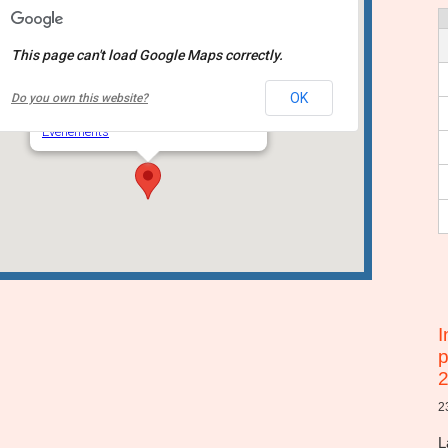
This page can't load Google Maps correctly.
École Saint-Claude
OK
Do you own this website?
12155 boulevard Saint-Claude - Québec
Événements
I
p
2
L