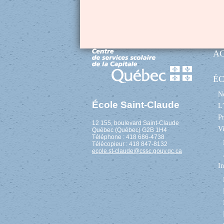
A
É
No
École Saint-Claude
L’
Pr
12 155, boulevard Saint-Claude
Vi
Québec (Québec) G2B 1H4
Téléphone : 418 686-4738
Télécopieur : 418 847-8132
ecole.st-claude@cssc.gouv.qc.ca
In