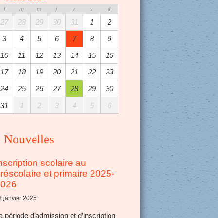
l
m
m
j
v
s
d
27
28
29
30
31
1
2
3
4
5
6
7
8
9
10
11
12
13
14
15
16
17
18
19
20
21
22
23
24
25
26
27
28
29
30
31
1
2
3
4
5
6
Nouvelles
nscription scolaire au
réscolaire et primaire 2025-
2026
3 janvier 2025
a période d’admission et d’inscription