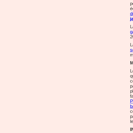
p
é
d
j
L
g
2
L
s
m
M
L
q
c
p
p
f
P
b
c
p
l
I