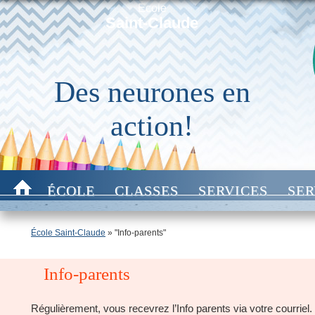
École
Saint-Claude
Des neurones en
action!
ÉCOLE
CLASSES
SERVICES
SER
École Saint-Claude
» "Info-parents"
Info-parents
Régulièrement, vous recevrez l’Info parents via votre courriel.