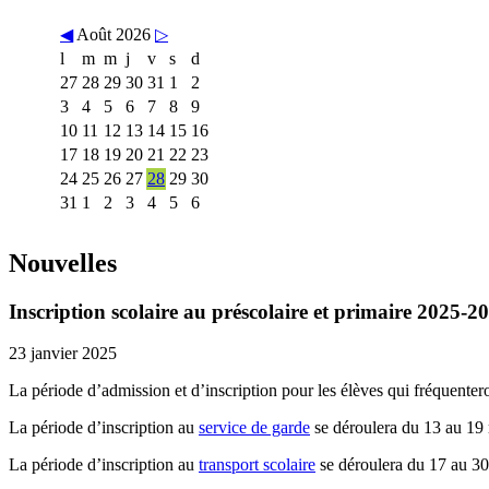
◀
Août 2026
▷
l
m
m
j
v
s
d
27
28
29
30
31
1
2
3
4
5
6
7
8
9
10
11
12
13
14
15
16
17
18
19
20
21
22
23
24
25
26
27
28
29
30
31
1
2
3
4
5
6
Nouvelles
Inscription scolaire au préscolaire et primaire 2025-2
23 janvier 2025
La période d’admission et d’inscription pour les élèves qui fréquente
La période d’inscription au
service de garde
se déroulera du 13 au 19
La période d’inscription au
transport scolaire
se déroulera du 17 au 3