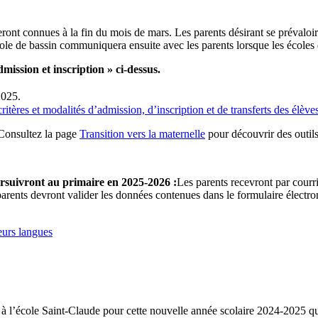
seront connues à la fin du mois de mars. Les parents désirant se prévaloi
ole de bassin communiquera ensuite avec les parents lorsque les écoles qu
ssion et inscription » ci-dessus.
2025.
critères et modalités d’admission, d’inscription et de transferts des élèv
? Consultez la page
Transition vers la maternelle
pour découvrir des outils
oursuivront au primaire en 2025-2026 :
Les parents recevront par courri
s parents devront valider les données contenues dans le formulaire électr
eurs langues
à l’école Saint-Claude pour cette nouvelle année scolaire 2024-2025 q