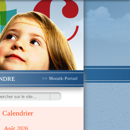
INDRE
>> Mozaïk-Portail
ercher
Calendrier
◀
Août 2026
▷