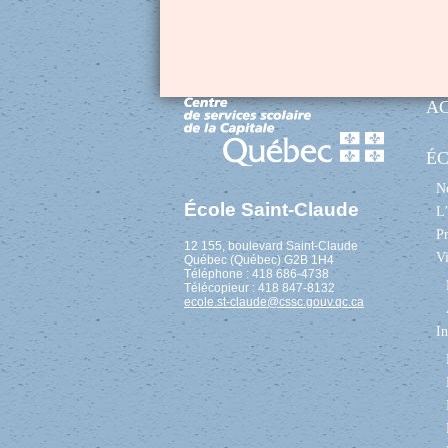
A
É
No
École Saint-Claude
L’
Pr
12 155, boulevard Saint-Claude
Vi
Québec (Québec) G2B 1H4
Téléphone : 418 686-4738
Télécopieur : 418 847-8132
ecole.st-claude@cssc.gouv.qc.ca
In