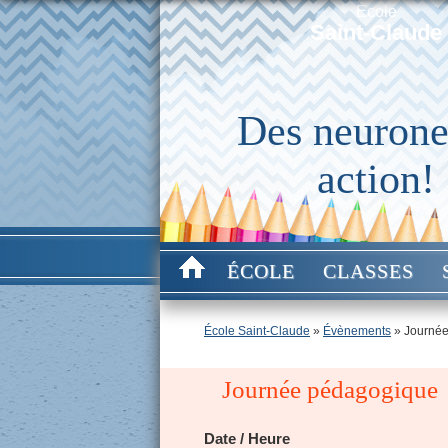
École
Saint-Claude
Des neurone
action!
ÉCOLE
CLASSES
École Saint-Claude
»
Évènements
»
Journé
Journée pédagogique
Date / Heure