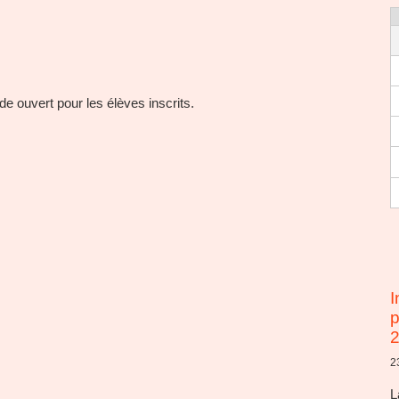
e ouvert pour les élèves inscrits.
I
p
2
L