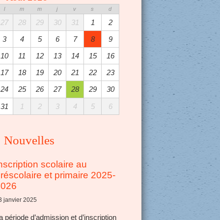
l
m
m
j
v
s
d
27
28
29
30
31
1
2
3
4
5
6
7
8
9
10
11
12
13
14
15
16
17
18
19
20
21
22
23
24
25
26
27
28
29
30
31
1
2
3
4
5
6
Nouvelles
nscription scolaire au
réscolaire et primaire 2025-
2026
3 janvier 2025
a période d’admission et d’inscription