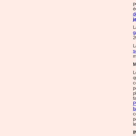
p
é
d
j
L
g
2
L
s
m
M
L
q
c
p
p
f
P
b
c
p
l
I