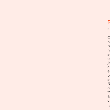
R
2
C
n
l
n
s
o
j
e
e
p
s
N
o
t
a
c
L