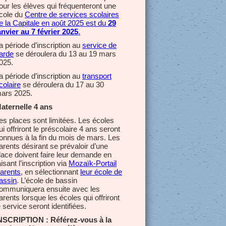
our les élèves qui fréquenteront une
cole du
Centre de services scolaires
e la Capitale en août 2025 est du
29
anvier au 7 février 2025
.
a période d’inscription au
service de
arde
se déroulera du 13 au 19 mars
025.
a période d’inscription au
transport
colaire
se déroulera du 17 au 30
ars 2025.
aternelle 4 ans
es places sont limitées. Les écoles
ui offriront le préscolaire 4 ans seront
onnues à la fin du mois de mars. Les
arents désirant se prévaloir d’une
lace doivent faire leur demande en
aisant l’inscription via
Mozaïk-Portail
arents
, en sélectionnant
leur école de
assin
. L’école de bassin
ommuniquera ensuite avec les
arents lorsque les écoles qui offriront
e service seront identifiées.
NSCRIPTION : Référez-vous à la