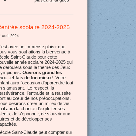
entrée scolaire 2024-2025
1 août 2024
’est avec un immense plaisir que
ous vous souhaitons la bienvenue à
’école Saint-Claude pour cette
ouvelle année scolaire 2024-2025 qui
e déroulera sous le thème des Jeux
lympiques
: Ouvrons grand les
eux…et fais de ton mieux
! Votre
nfant aura l’occasion d’apprendre tout
n s’amusant. Le respect, la
ersévérance, l’entraide et la réussite
ont au cœur de nos préoccupations.
ous désirons créer un milieu de vie
ù il aura la chance d’exploiter ses
alents, de s’épanouir, de s’ouvrir aux
utres et de développer ses
apacités.
’école Saint-Claude peut compter sur