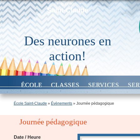
École
Saint-Claude
Des neurones en
action!
ÉCOLE
CLASSES
SERVICES
SER
École Saint-Claude
»
Évènements
»
Journée pédagogique
Journée pédagogique
Date / Heure