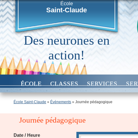
École
Saint-Claude
Des neurones en
action!
ÉCOLE
CLASSES
SERVICES
SER
École Saint-Claude
»
Évènements
»
Journée pédagogique
Journée pédagogique
Date / Heure