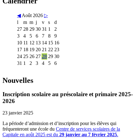
Calendrier
◀
Août 2026
▷
l
m
m
j
v
s
d
27
28
29
30
31
1
2
3
4
5
6
7
8
9
10
11
12
13
14
15
16
17
18
19
20
21
22
23
24
25
26
27
28
29
30
31
1
2
3
4
5
6
Nouvelles
Inscription scolaire au préscolaire et primaire 2025-
2026
23 janvier 2025
La période d’admission et d’inscription pour les élèves qui
fréquenteront une école du
Centre de services scolaires de la
Capitale en août 2025 est du
29 janvier au 7 février 2025
.