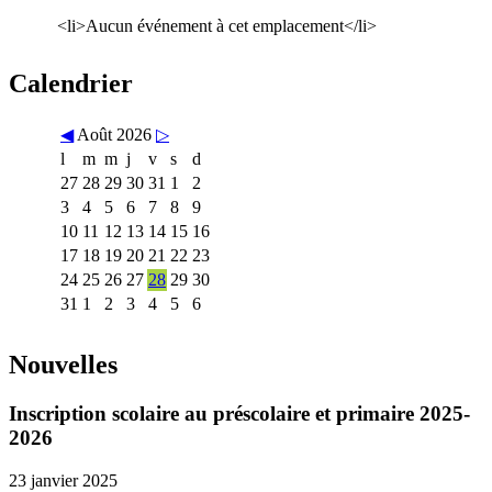
<li>Aucun événement à cet emplacement</li>
Calendrier
◀
Août 2026
▷
l
m
m
j
v
s
d
27
28
29
30
31
1
2
3
4
5
6
7
8
9
10
11
12
13
14
15
16
17
18
19
20
21
22
23
24
25
26
27
28
29
30
31
1
2
3
4
5
6
Nouvelles
Inscription scolaire au préscolaire et primaire 2025-
2026
23 janvier 2025